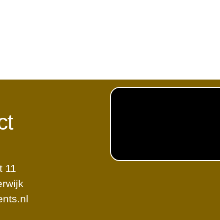
ct
t 11
rwijk
nts.nl