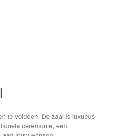
l
n te voldoen. De zaal is luxueus
ditionele ceremonie, een
an aan jouw wensen.