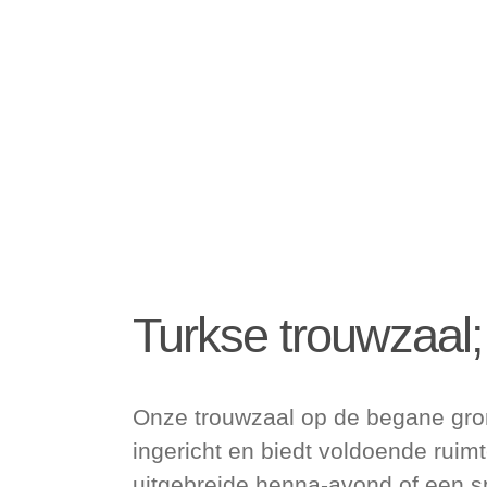
Turkse trouwzaal
Onze trouwzaal op de begane gron
ingericht en biedt voldoende ruimt
uitgebreide henna-avond of een sp